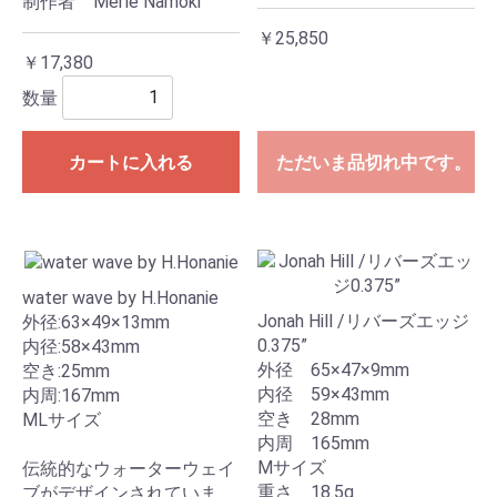
制作者 Merle Namoki
￥25,850
￥17,380
数量
カートに入れる
ただいま品切れ中です。
water wave by H.Honanie
Jonah Hill /リバーズエッジ
外径:63×49×13mm
0.375”
内径:58×43mm
外径 65×47×9mm
空き:25mm
内径 59×43mm
内周:167mm
空き 28mm
MLサイズ
内周 165mm
Mサイズ
伝統的なウォーターウェイ
重さ 18.5g
ブがデザインされていま