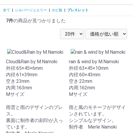
全て
|
シルバージュエリー
|
ホピ族
|
ブレスレット
7件
の商品が見つかりました
Cloud&Rain by M.Namoki
rain & wind by M.Namoki
外径:65×45×6mm
外径:63×45×10mm
内径:61×39mm
内径:60×43mm
空き:23mm
空き:22mm
内周:163mm
内周:162mm
Mサイズ
Mサイズ
雨雲と雨のデザインのブレ
雨と風のモチーフがデザイ
ス。
ンされています。
裏面に制作者の刻印が入っ
シンプルなデザイン。
ています。
制作者 Merle Namoki