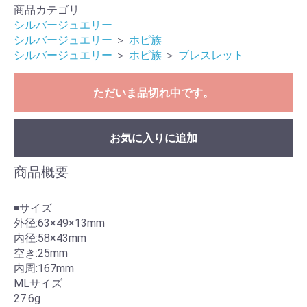
商品カテゴリ
シルバージュエリー
シルバージュエリー
＞
ホピ族
シルバージュエリー
＞
ホピ族
＞
ブレスレット
ただいま品切れ中です。
お気に入りに追加
商品概要
◾️サイズ
外径:63×49×13mm
内径:58×43mm
空き:25mm
内周:167mm
MLサイズ
27.6g