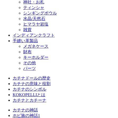
神社・お札
ティンシャ
シンギングボウル
水晶/天然石
ヒマラヤ岩塩
雑貨
インディアンクラフト
手縫い革製品
メガネケース
財布
キーホルダー
その他
パーツ
カチナドールの歴史
カチナの意味と役割
カチナのシンボル
KOKOPELLIとは
カチナとカチーナ
カチナの神話
ホピ族の神話1