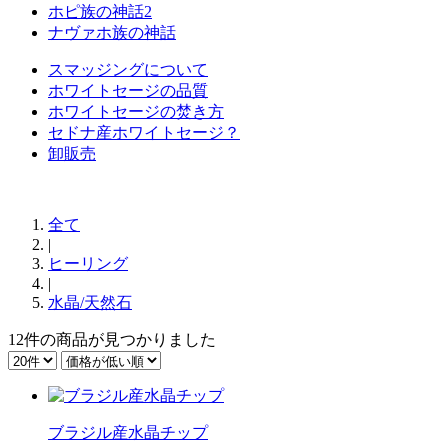
ホピ族の神話2
ナヴァホ族の神話
スマッジングについて
ホワイトセージの品質
ホワイトセージの焚き方
セドナ産ホワイトセージ？
卸販売
全て
|
ヒーリング
|
水晶/天然石
12件
の商品が見つかりました
ブラジル産水晶チップ