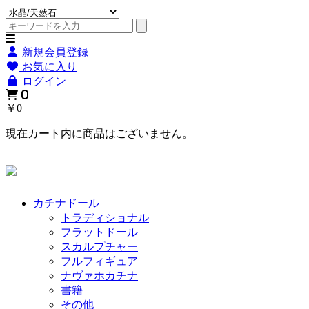
新規会員登録
お気に入り
ログイン
0
￥0
現在カート内に商品はございません。
カチナドール
トラディショナル
フラットドール
スカルプチャー
フルフィギュア
ナヴァホカチナ
書籍
その他