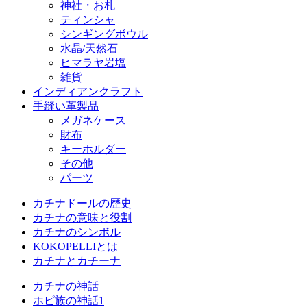
神社・お札
ティンシャ
シンギングボウル
水晶/天然石
ヒマラヤ岩塩
雑貨
インディアンクラフト
手縫い革製品
メガネケース
財布
キーホルダー
その他
パーツ
カチナドールの歴史
カチナの意味と役割
カチナのシンボル
KOKOPELLIとは
カチナとカチーナ
カチナの神話
ホピ族の神話1