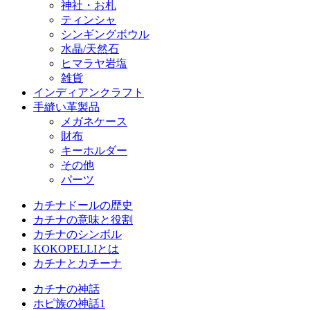
神社・お札
ティンシャ
シンギングボウル
水晶/天然石
ヒマラヤ岩塩
雑貨
インディアンクラフト
手縫い革製品
メガネケース
財布
キーホルダー
その他
パーツ
カチナドールの歴史
カチナの意味と役割
カチナのシンボル
KOKOPELLIとは
カチナとカチーナ
カチナの神話
ホピ族の神話1