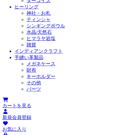
ターコイズ
ヒーリング
神社・お札
ティンシャ
シンギングボウル
水晶/天然石
ヒマラヤ岩塩
雑貨
インディアンクラフト
手縫い革製品
メガネケース
財布
キーホルダー
その他
パーツ
カートを見る
新規会員登録
お気に入り