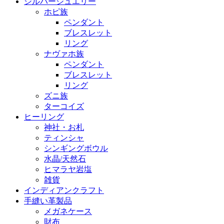
シルバージュエリー
ホピ族
ペンダント
ブレスレット
リング
ナヴァホ族
ペンダント
ブレスレット
リング
ズニ族
ターコイズ
ヒーリング
神社・お札
ティンシャ
シンギングボウル
水晶/天然石
ヒマラヤ岩塩
雑貨
インディアンクラフト
手縫い革製品
メガネケース
財布