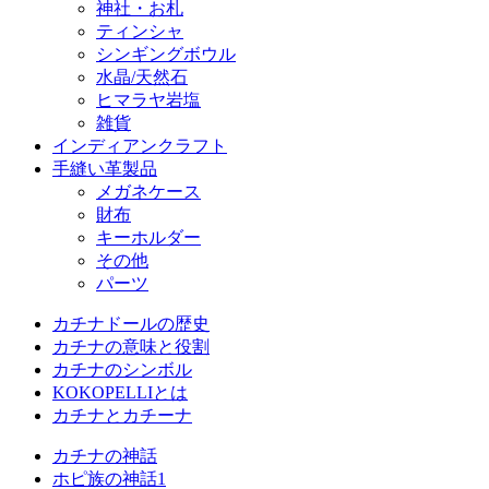
神社・お札
ティンシャ
シンギングボウル
水晶/天然石
ヒマラヤ岩塩
雑貨
インディアンクラフト
手縫い革製品
メガネケース
財布
キーホルダー
その他
パーツ
カチナドールの歴史
カチナの意味と役割
カチナのシンボル
KOKOPELLIとは
カチナとカチーナ
カチナの神話
ホピ族の神話1